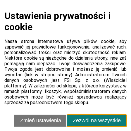
PROSTE W OBSŁUDZE AKCESORIUM DO AUTOMASAŻU SZYI.
PORZĄDNIE ROZLUŹNIA.
Przejdź do witryny produktu
Platforma
Informacje o platformie
Regulamin dla kupujących
Polityka prywatności platformy
Zgłoś błąd lub naruszenie
Ustawienia cookie
Sprzedawca
Kontakt