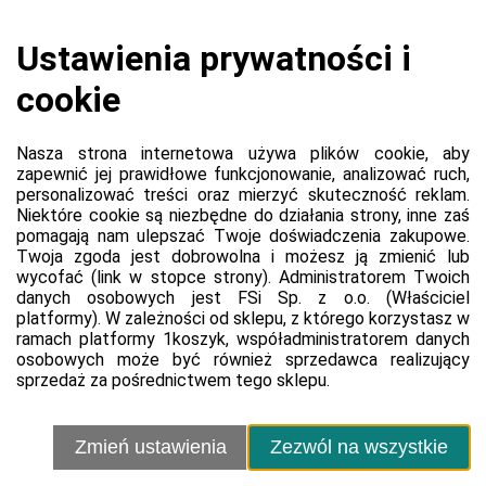
Guma do ćwiczenia dłoni po udarze, wypadku lub przy
przeciążeniu pracą przed komputerem. Wykonana z solidnego
tworzywa. Łatwa do dezynfekcji. Kolor wysyłany losowo.
Przejdź do witryny produktu
Platforma
Informacje o platformie
Regulamin dla kupujących
Polityka prywatności platformy
Zgłoś błąd lub naruszenie
Ustawienia cookie
Sprzedawca
Kontakt