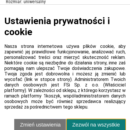
Rozmiar: uniwersalny
Obwód nadgarstka: 14-18 cm
W opakowaniu znajduje się 1 stabilizator, pasuje na oba
nadgarstki, można go prać.
Przejdź do witryny produktu
Platforma
Informacje o platformie
Regulamin dla kupujących
Polityka prywatności platformy
Zgłoś błąd lub naruszenie
Ustawienia cookie
Sprzedawca
Kontakt